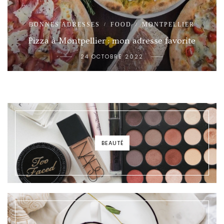
BONNES ADRESSES
FOOD
MONTPELLIER
/
/
Pizza à Montpellier : mon adresse favorite
24 OCTOBRE 2022
BEAUTÉ