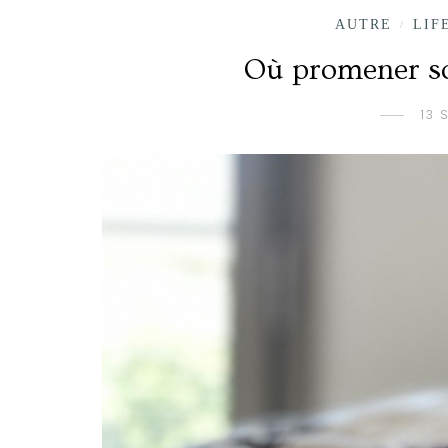
AUTRE
LIF
/
Où promener so
13 