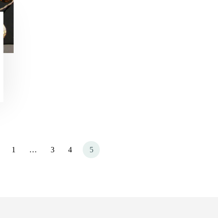
1
…
3
4
5