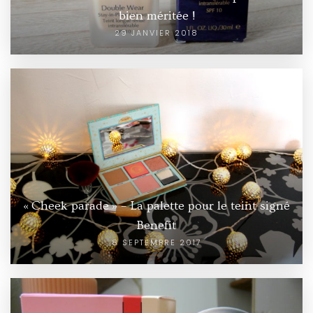
bien méritée !
29 JANVIER 2018
« Cheek parade » – La palette pour le teint signé
Benefit
8 SEPTEMBRE 2017