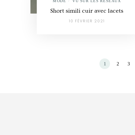
MODE
VU SUR LES RÉSEAUX
/
Short simili cuir avec lacets
10 FÉVRIER 2021
1
2
3