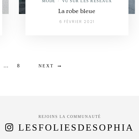
MODE
VU SUR LES RÉSEAUX
/
La robe bleue
6 FÉVRIER 2021
…
8
NEXT
REJOINS LA COMMUNAUTÉ
LESFOLIESDESOPHIA